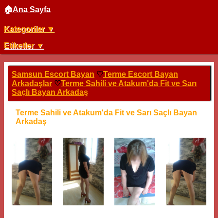
🏠Ana Sayfa
Kategoriler ▼
Etiketler ▼
Samsun Escort Bayan
♡
Terme Escort Bayan
Arkadaşlar
♡
Terme Sahili ve Atakum'da Fit ve Sarı
Saçlı Bayan Arkadaş
Terme Sahili ve Atakum'da Fit ve Sarı Saçlı Bayan
Arkadaş