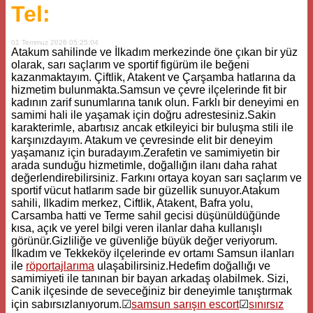
Tel:
01 Temmuz 2026 05:25:04
Atakum sahilinde ve İlkadım merkezinde öne çıkan bir yüz
olarak, sarı saçlarım ve sportif figürüm ile beğeni
kazanmaktayım. Çiftlik, Atakent ve Çarşamba hatlarına da
hizmetim bulunmakta.Samsun ve çevre ilçelerinde fit bir
kadının zarif sunumlarına tanık olun. Farklı bir deneyimi en
samimi hali ile yaşamak için doğru adrestesiniz.Sakin
karakterimle, abartısız ancak etkileyici bir buluşma stili ile
karşınızdayım. Atakum ve çevresinde elit bir deneyim
yaşamanız için buradayım.Zerafetin ve samimiyetin bir
arada sunduğu hizmetimle, doğallığın ilanı daha rahat
değerlendirebilirsiniz. Farkını ortaya koyan sarı saçlarım ve
sportif vücut hatlarım sade bir güzellik sunuyor.Atakum
sahili, Ilkadim merkez, Ciftlik, Atakent, Bafra yolu,
Carsamba hatti ve Terme sahil gecisi düşünüldüğünde
kısa, açık ve yerel bilgi veren ilanlar daha kullanışlı
görünür.Gizliliğe ve güvenliğe büyük değer veriyorum.
İlkadım ve Tekkeköy ilçelerinde ev ortamı Samsun ilanları
ile
röportajlarıma
ulaşabilirsiniz.Hedefim doğallığı ve
samimiyeti ile tanınan bir bayan arkadaş olabilmek. Sizi,
Canik ilçesinde de seveceğiniz bir deneyimle tanıştırmak
için sabırsızlanıyorum.☑
samsun sarışın escort
☑
sınırsız